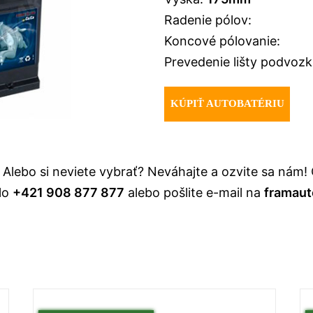
Radenie pólov:
Koncové pólovanie:
Prevedenie lišty podvozk
KÚPIŤ AUTOBATÉRIU
li? Alebo si neviete vybrať? Neváhajte a ozvite sa 
slo
+421 908 877 877
alebo pošlite e-mail na
framaut