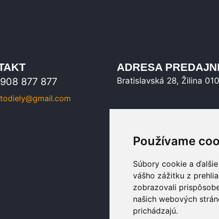
TAKT
ADRESA PREDAJN
908 877 877
Bratislavská 28, Žilina 01
todiely@gmail.com
Používame coo
Súbory cookie a ďalšie
vášho zážitku z prehli
zobrazovali prispôsobe
našich webových stráno
prichádzajú.