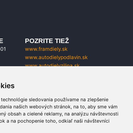
E
POZRITE TIEŽ
001
www.framdiely.sk
www.autodielypodlavin.sk
www.autodielyzilina.sk
www.nahradnedielyzilina.sk
kies
 technológie sledovania používame na zlepšenie
adania našich webových stránok, na to, aby sme vám
ný obsah a cielené reklamy, na analýzu návštevnosti
k a na pochopenie toho, odkiaľ naši návštevníci