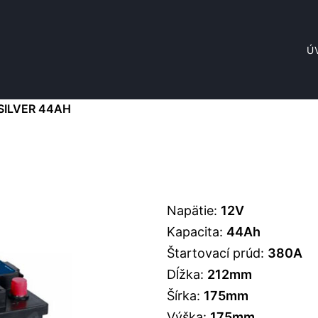
Ú
SILVER 44AH
Napätie:
12V
Kapacita:
44Ah
Štartovací prúd:
380A
Dĺžka:
212mm
Šírka:
175mm
Výška:
175mm