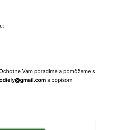
u:
nám! Ochotne Vám poradíme a pomôžeme s
odiely@gmail.com
s popisom